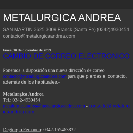
METALURGICA ANDREA
SAN MARTÍN 3625 3009 Franck (Santa Fe) (0342)4930454
contacto@metalurgicaandrea.com
lunes, 16 de diciembre de 2013
CAMBIO DE CORREO ELECTRONICO
Ponemos a disposición una nueva dirección de correo
contacto@metalurgicaandrea.com
para q
ue pierdas el contacto,
además de los habituales.-
Metalurgica Andrea
Tel.: 0342-4930454
metalurgicaandrea@metalurgicaandrea.com
-
contacto@metalurg
icaandrea.com
Degiorgio Fernando
: 0342-155463832