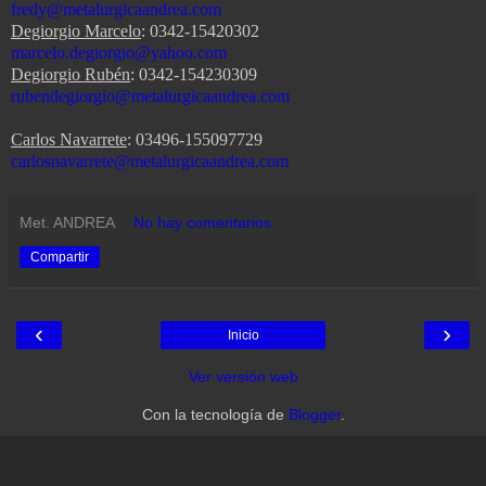
fredy@metalurgicaandrea.com
Degiorgio Marcelo
: 0342-15420302
marcelo.degiorgio@yahoo.com
Degiorgio Rubén
: 0342-154230309
rubendegiorgio@metalurgicaandrea.com
Carlos Navarrete
: 03496-155097729
carlosnavarrete@metalurgicaandrea.com
Met. ANDREA
No hay comentarios:
Compartir
‹
›
Inicio
Ver versión web
Con la tecnología de
Blogger
.